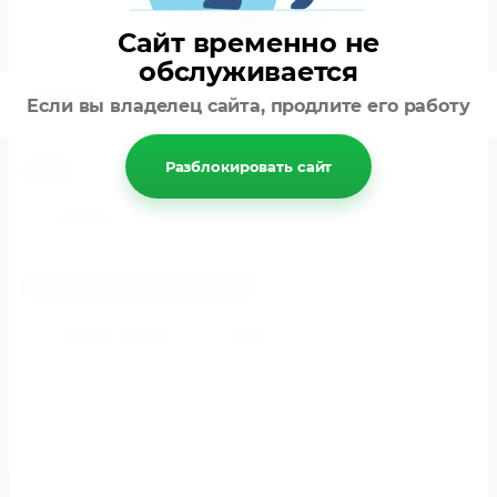
Сайт временно не
обслуживается
ОТЗЫВЫ
Если вы владелец сайта, продлите его работу
Разблокировать сайт
ТЕГИ:
крыжовник
НАХОДИТСЯ В РАЗДЕЛАХ
Плодовые деревья и кустарники