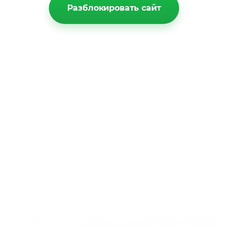
Разблокировать сайт
Этот сайт использует файлы cookie и метаданные. Продолжая
просматривать его, вы соглашаетесь на использование нами файло
ookie и метаданных в соответствии с
Политикой конфиденциальнос