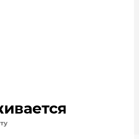
живается
оту