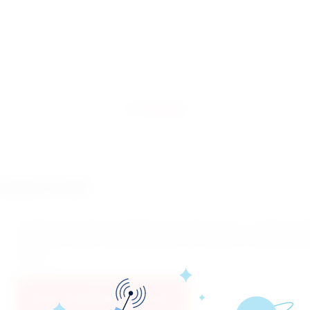
ОТЗЫВЫ
ОММЕНТАРИЙ
Если Вы уже зарегистрированы на нашем сайте, но забыли па
не пришло письмо подтверждения, воспользуйтесь формой в
пароля.
ВОССТАНОВИТЬ ПАРОЛЬ